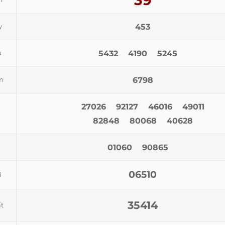
39
453
y
5432
4190
5245
u
6798
m
27026
92127
46016
49011
82848
80068
40628
01060
90865
a
06510
ì
35414
ất