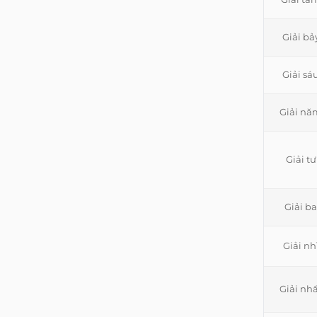
Giải bả
Giải sá
Giải nă
Giải tư
Giải b
Giải nh
Giải nh