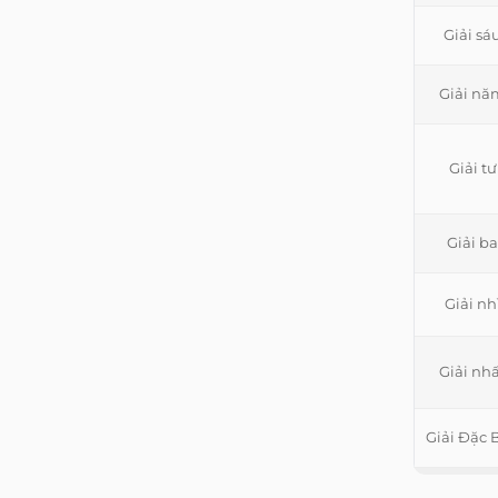
Giải sá
Giải nă
Giải tư
Giải b
Giải nh
Giải nh
Giải Đặc 