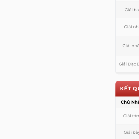
Giải b
Giải nh
Giải nh
Giải Đặc 
KẾT Q
Chủ Nh
Giải tá
Giải bả