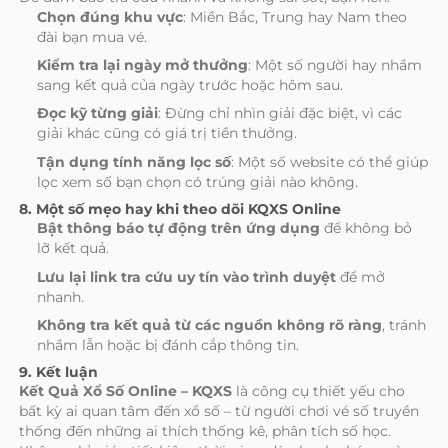
Chọn đúng khu vực
: Miền Bắc, Trung hay Nam theo
đài bạn mua vé.
Kiểm tra lại ngày mở thưởng
: Một số người hay nhầm
sang kết quả của ngày trước hoặc hôm sau.
Đọc kỹ từng giải
: Đừng chỉ nhìn giải đặc biệt, vì các
giải khác cũng có giá trị tiền thưởng.
Tận dụng tính năng lọc số
: Một số website có thể giúp
lọc xem số bạn chọn có trúng giải nào không.
8. Một số mẹo hay khi theo dõi KQXS Online
Bật thông báo tự động trên ứng dụng
để không bỏ
lỡ kết quả.
Lưu lại link tra cứu uy tín vào trình duyệt
để mở
nhanh.
Không tra kết quả từ các nguồn không rõ ràng
, tránh
nhầm lẫn hoặc bị đánh cắp thông tin.
9. Kết luận
Kết Quả Xổ Số Online – KQXS
là công cụ thiết yếu cho
bất kỳ ai quan tâm đến xổ số – từ người chơi vé số truyền
thống đến những ai thích thống kê, phân tích số học.