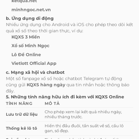
ketqua.net
minhngoc.net.vn
b. Ứng dụng di động
Nhiều ứng dụng cho Android và iOS cho phép theo dõi kết
quả xổ số theo thời gian thực, ví dụ:
KQXS 3 Miền
Xổ số Minh Ngọc
Lô Đề Online
Vietlott Official App
c. Mạng xã hội và chatbot
Một số fanpage xổ số hoặc chatbot Telegram tự động
cũng gửi
KQXS hàng ngày
qua tin nhắn hoặc thông báo
đẩy.
5. Những tính năng hữu ích đi kèm với KQXS Online
TÍNH NĂNG
MÔ TẢ
Cho phép xem lại kết quả nhiều ngày,
Lưu trữ dữ liệu
nhiều tháng trước.
Hiển thị đầu đuôi, tần suất về số, cầu lô
Thống kê lô tô
gan, số đẹp.