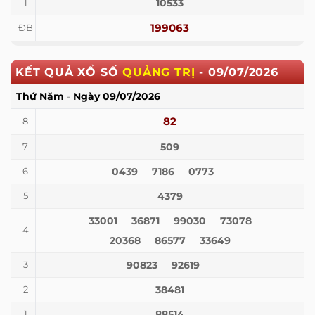
10533
1
199063
ĐB
KẾT QUẢ XỔ SỐ
QUẢNG TRỊ
-
09/07/2026
Thứ Năm
-
Ngày
09/07/2026
82
8
509
7
0439
7186
0773
6
4379
5
33001
36871
99030
73078
4
20368
86577
33649
90823
92619
3
38481
2
88514
1