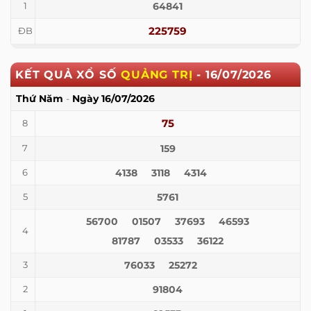
64841
1
225759
ĐB
KẾT QUẢ XỔ SỐ
QUẢNG TRỊ
-
16/07/2026
Thứ Năm
-
Ngày
16/07/2026
75
8
159
7
4138
3118
4314
6
5761
5
56700
01507
37693
46593
4
81787
03533
36122
76033
25272
3
91804
2