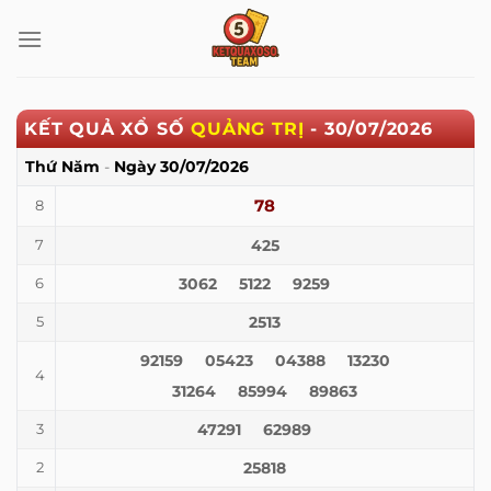
Bỏ
qua
nội
dung
KẾT QUẢ XỔ SỐ
QUẢNG TRỊ
-
30/07/2026
Thứ Năm
-
Ngày
30/07/2026
78
8
425
7
3062
5122
9259
6
2513
5
92159
05423
04388
13230
4
31264
85994
89863
47291
62989
3
25818
2