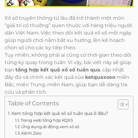
Xổ số truyền thống từ lâu đã trở thành một món
“giải trí có thưởng” quen thuộc với hàng triệu người
dân Việt Nam. Việc theo dõi kết quả xổ số mỗi ngày
giúp người chơi nắm bắt xu hướng, lên kế hoạch
chọn số cho các kỳ tiếp theo.
Tuy nhiên, không phải ai cũng có thời gian theo dõi
từng kỳ quay trong tuần. Vì vậy, bài viết này sẽ giúp
bạn
tổng hợp kết quả xổ số tuần qua
, cập nhật
đầy đủ và chính xác kết quả của
ketquaxoso
miền
Bắc, miền Trung, miền Nam, giúp bạn dễ dàng tra
cứu và phân tích.
Table of Contents
Xem tổng hợp kết quả xổ số tuần qua ở đâu?
Trang web tổng hợp KQXS
Ứng dụng di động xem xổ số
Kênh Zalo