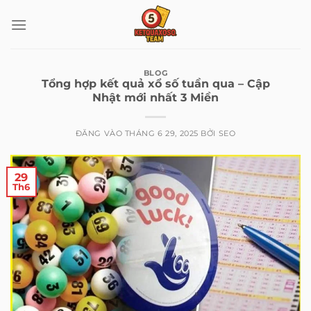
Bỏ
qua
nội
dung
BLOG
Tổng hợp kết quả xổ số tuần qua – Cập
Nhật mới nhất 3 Miền
ĐĂNG VÀO
THÁNG 6 29, 2025
BỞI
SEO
29
Th6