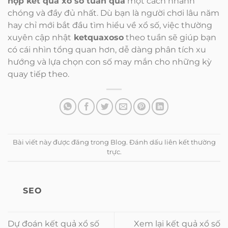
hợp kết quả xổ số tuần qua
một cách nhanh
chóng và đầy đủ nhất. Dù bạn là người chơi lâu năm
hay chỉ mới bắt đầu tìm hiểu về xổ số, việc thường
xuyên cập nhật
ketquaxoso
theo tuần sẽ giúp bạn
có cái nhìn tổng quan hơn, dễ dàng phân tích xu
hướng và lựa chọn con số may mắn cho những kỳ
quay tiếp theo.
Bài viết này được đăng trong
Blog
. Đánh dấu
liên kết thường
trực
.
SEO
Dự đoán kết quả xổ số
Xem lại kết quả xổ số