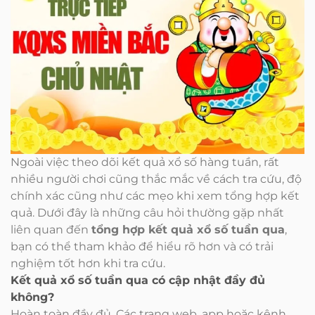
Ngoài việc theo dõi kết quả xổ số hàng tuần, rất
nhiều người chơi cũng thắc mắc về cách tra cứu, độ
chính xác cũng như các mẹo khi xem tổng hợp kết
quả. Dưới đây là những câu hỏi thường gặp nhất
liên quan đến
tổng hợp kết quả xổ số tuần qua
,
bạn có thể tham khảo để hiểu rõ hơn và có trải
nghiệm tốt hơn khi tra cứu.
Kết quả xổ số tuần qua có cập nhật đầy đủ
không?
Hoàn toàn đầy đủ. Các trang web, app hoặc kênh