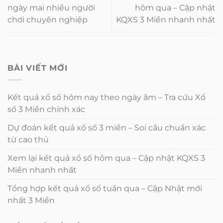
ngày mai nhiều người
hôm qua – Cập nhật
chơi chuyên nghiệp
KQXS 3 Miền nhanh nhất
BÀI VIẾT MỚI
Kết quả xổ số hôm nay theo ngày âm – Tra cứu Xổ
số 3 Miền chính xác
Dự đoán kết quả xổ số 3 miền – Soi cầu chuẩn xác
từ cao thủ
Xem lại kết quả xổ số hôm qua – Cập nhật KQXS 3
Miền nhanh nhất
Tổng hợp kết quả xổ số tuần qua – Cập Nhật mới
nhất 3 Miền