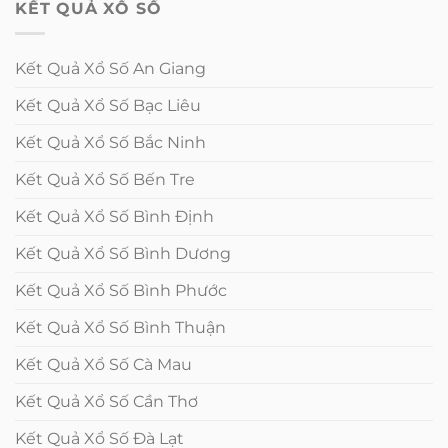
KẾT QUẢ XỔ SỐ
Kết Quả Xổ Số An Giang
Kết Quả Xổ Số Bạc Liêu
Kết Quả Xổ Số Bắc Ninh
Kết Quả Xổ Số Bến Tre
Kết Quả Xổ Số Bình Định
Kết Quả Xổ Số Bình Dương
Kết Quả Xổ Số Bình Phước
Kết Quả Xổ Số Bình Thuận
Kết Quả Xổ Số Cà Mau
Kết Quả Xổ Số Cần Thơ
Kết Quả Xổ Số Đà Lạt