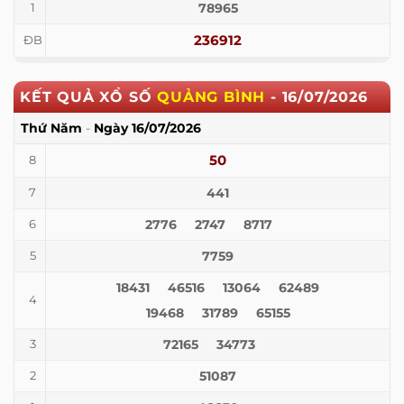
78965
1
236912
ĐB
KẾT QUẢ XỔ SỐ
QUẢNG BÌNH
-
16/07/2026
Thứ Năm
-
Ngày
16/07/2026
50
8
441
7
2776
2747
8717
6
7759
5
18431
46516
13064
62489
4
19468
31789
65155
72165
34773
3
51087
2