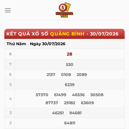
Bỏ
qua
nội
dung
KẾT QUẢ XỔ SỐ
QUẢNG BÌNH
-
30/07/2026
Thứ Năm
-
Ngày
30/07/2026
28
8
530
7
2137
0108
2089
6
6239
5
57370
61499
46536
50508
4
87737
29182
63609
46251
94681
3
64811
2