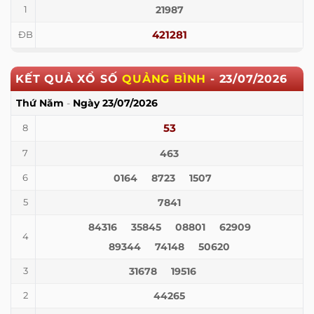
21987
1
421281
ĐB
KẾT QUẢ XỔ SỐ
QUẢNG BÌNH
-
23/07/2026
Thứ Năm
-
Ngày
23/07/2026
53
8
463
7
0164
8723
1507
6
7841
5
84316
35845
08801
62909
4
89344
74148
50620
31678
19516
3
44265
2