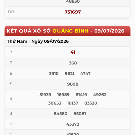
48830
1
751697
ĐB
KẾT QUẢ XỔ SỐ
QUẢNG BÌNH
-
09/07/2026
Thứ Năm
-
Ngày
09/07/2026
41
8
368
7
3910
9621
4747
6
9808
5
51939
16989
81419
49262
4
30653
10137
83320
84580
85081
3
43372
2
41870
1