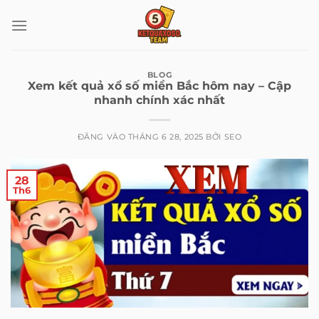
Bỏ
qua
nội
dung
BLOG
Xem kết quả xổ số miền Bắc hôm nay – Cập
nhanh chính xác nhất
ĐĂNG VÀO
THÁNG 6 28, 2025
BỞI
SEO
28
Th6