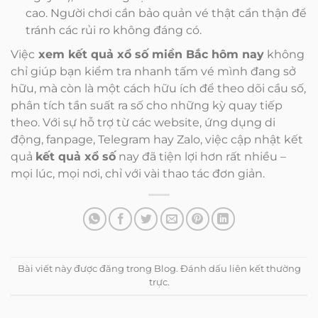
cao. Người chơi cần bảo quản vé thật cẩn thận để
tránh các rủi ro không đáng có.
Việc
xem kết quả xổ số miền Bắc hôm nay
không
chỉ giúp bạn kiểm tra nhanh tấm vé mình đang sở
hữu, mà còn là một cách hữu ích để theo dõi cầu số,
phân tích tần suất ra số cho những kỳ quay tiếp
theo. Với sự hỗ trợ từ các website, ứng dụng di
động, fanpage, Telegram hay Zalo, việc cập nhật kết
quả
kết quả xổ số
nay đã tiện lợi hơn rất nhiều –
mọi lúc, mọi nơi, chỉ với vài thao tác đơn giản.
Bài viết này được đăng trong
Blog
. Đánh dấu
liên kết thường
trực
.