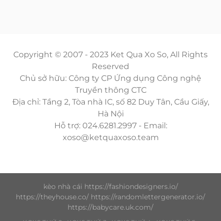
Copyright © 2007 - 2023 Ket Qua Xo So, All Rights
Reserved
Chủ sở hữu: Công ty CP Ứng dụng Công nghệ
Truyền thông CTC
Địa chỉ: Tầng 2, Tòa nhà IC, số 82 Duy Tân, Cầu Giấy,
Hà Nội
Hỗ trợ: 024.6281.2997 - Email:
xoso@ketquaxoso.team
kèo nhà cái
https://fashiondesigners.io/
https://theyhouse.co/
https://randomlettergenerator.io/
https://babycare.uk.com/