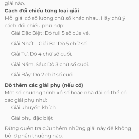
giải nào.
Cách đối chiếu từng loại giải
Mỗi giải có số lượng chữ số khác nhau. Hãy chú ý
cách đối chiếu phù hợp:
Giải Đặc Biệt: Dò full 5 số của vé.
Giải Nhất – Giải Ba: Dò 5 chữ số.
Giải Tư: Dò 4 chữ số cuối.
Giải Năm, Sáu: Dò 3 chữ số cuối.
Giải Bảy: Dò 2 chữ số cuối.
Dò thêm các giải phụ (nếu có)
Một số chương trình xổ số hoặc nhà đài có thể có
các giải phụ như:
Giải khuyến khích
Giải phụ đặc biệt
Đừng quên tra cứu thêm những giải này để không
bỏ lỡ phần thưởng nào.