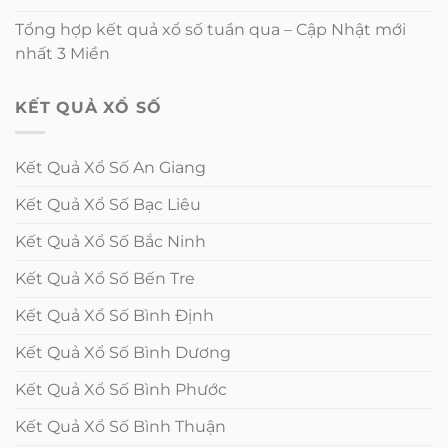
Tổng hợp kết quả xổ số tuần qua – Cập Nhật mới
nhất 3 Miền
KẾT QUẢ XỔ SỐ
Kết Quả Xổ Số An Giang
Kết Quả Xổ Số Bạc Liêu
Kết Quả Xổ Số Bắc Ninh
Kết Quả Xổ Số Bến Tre
Kết Quả Xổ Số Bình Định
Kết Quả Xổ Số Bình Dương
Kết Quả Xổ Số Bình Phước
Kết Quả Xổ Số Bình Thuận