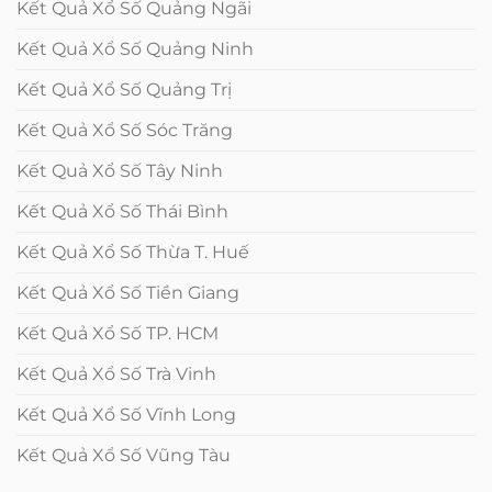
Kết Quả Xổ Số Quảng Ngãi
Kết Quả Xổ Số Quảng Ninh
Kết Quả Xổ Số Quảng Trị
Kết Quả Xổ Số Sóc Trăng
Kết Quả Xổ Số Tây Ninh
Kết Quả Xổ Số Thái Bình
Kết Quả Xổ Số Thừa T. Huế
Kết Quả Xổ Số Tiền Giang
Kết Quả Xổ Số TP. HCM
Kết Quả Xổ Số Trà Vinh
Kết Quả Xổ Số Vĩnh Long
Kết Quả Xổ Số Vũng Tàu