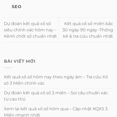
SEO
Dự đoán kết quả xổ số
Kết quả xổ số miền bắc
siêu chính xác hôm nay –
30 ngày 90 ngày -Thống
Kênh chốt số chuẩn nhất
kê & tra cứu chuẩn nhất
BÀI VIẾT MỚI
Kết quả xổ số hôm nay theo ngày âm – Tra cứu Xổ
số 3 Miền chính xác
Dự đoán kết quả xổ số 3 miền – Soi cầu chuẩn xác
từ cao thủ
Xem lại kết quả xổ số hôm qua – Cập nhật KQXS 3
Miền nhanh nhất