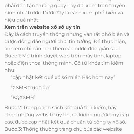
phải đến tận trường quay hay đợi xem trên truyền
hình như trước. Dưới đây là cách xem phổ biến và
hiệu quả nhất:
Xem trên website xổ số uy tín
Đây là cách truyền thống nhưng vẫn rất phổ biến và
được đông đảo người chơi tin tưởng. Để thực hiện,
anh em chỉ cần làm theo các bước đơn giản sau:
Bước 1: Mở trình duyệt web trên máy tính, laptop
hoặc điện thoại thông minh. Gõ từ khóa tìm kiếm
như:
“cập nhật kết quả xổ số miền Bắc hôm nay”
“XSMB trực tiếp”
“KQXSMB”
Bước 2: Trong danh sách kết quả tìm kiếm, hãy
chọn những website uy tín, có lượng người truy cập
cao, được cập nhật kết quả chuẩn từ công ty xổ số.
Bước 3: Thông thường trang chủ của các website